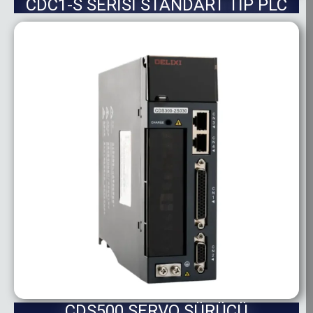
CDC1-S SERİSİ STANDART TİP PLC
CDS500 SERVO SÜRÜCÜ