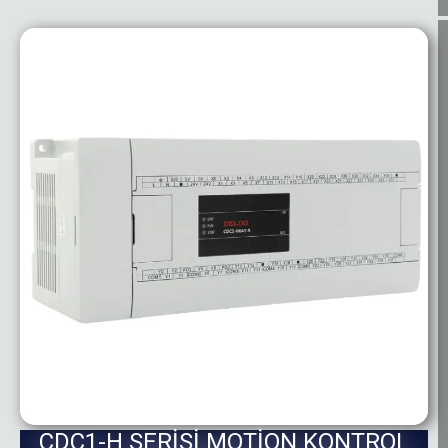
CDC1-H SERİSİ MOTİON KONTROL